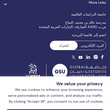
More Links
جامعة الدراسات العالمية
مدرسة خالد بن محمد، المناخ
ص.ب 4490 الشارقة، الإمارات العربية المتحدة
انضم إلى قائمتنا البريدية
We value your privacy
مرخصة ومعتمدة من قبل مفوضية الاعتماد الأكاديمي (CAA)، وزارة
We use cookies to enhance your browsing experience,
التعليم العالي والبحث العلمي بدولة الإمارات العربية المتحدة منذ عام
serve personalised ads or content, and analyse our traffic.
2025.
© جامعة الدراسات العالمية | جميع الحقوق محفوظة – 2026
الشروط
By clicking "Accept All", you consent to our use of cookies.
والأحكام
|
سياسة الخصوصية
|
سياسة ملفات تعريف الارتباط
|
خريطة
الموقع