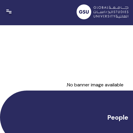
Ski
t
conten
No banner image available.
People