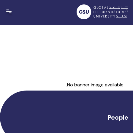
Ski
t
conten
No banner image available.
People