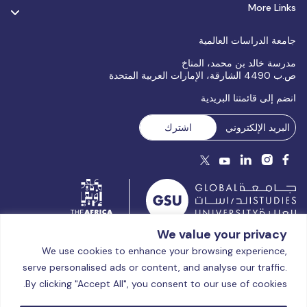
More Links
جامعة الدراسات العالمية
مدرسة خالد بن محمد، المناخ
ص.ب 4490 الشارقة، الإمارات العربية المتحدة
انضم إلى قائمتنا البريدية
We value your privacy
مرخصة ومعتمدة من قبل مفوضية الاعتماد الأكاديمي (CAA)، وزارة
We use cookies to enhance your browsing experience,
التعليم العالي والبحث العلمي بدولة الإمارات العربية المتحدة منذ عام
serve personalised ads or content, and analyse our traffic.
2025.
© جامعة الدراسات العالمية | جميع الحقوق محفوظة – 2026
الشروط
By clicking "Accept All", you consent to our use of cookies.
والأحكام
|
سياسة الخصوصية
|
سياسة ملفات تعريف الارتباط
|
خريطة